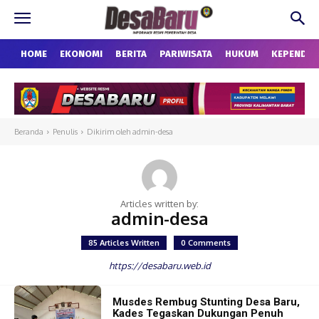
HOME
EKONOMI
BERITA
PARIWISATA
HUKUM
KEPENDU
Beranda
Penulis
Dikirim oleh admin-desa
Articles written by:
admin-desa
85 Articles Written
0 Comments
https://desabaru.web.id
Musdes Rembug Stunting Desa Baru,
Kades Tegaskan Dukungan Penuh