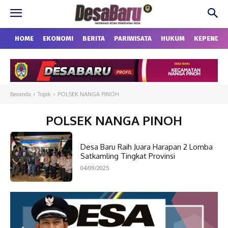
HOME
EKONOMI
BERITA
PARIWISATA
HUKUM
KEPENDU
Beranda
Topik
POLSEK NANGA PINOH
POLSEK NANGA PINOH
Desa Baru Raih Juara Harapan 2 Lomba
Satkamling Tingkat Provinsi
04/09/2025