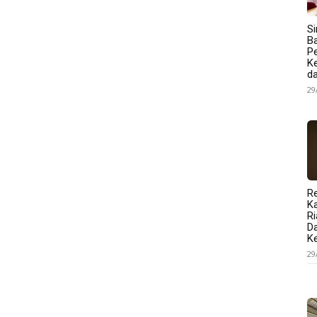
Si
B
P
K
d
29
R
Ka
R
D
K
29