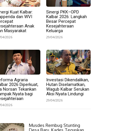
nergi Kuat Kalbar:
Sinergi PKK–OPD
apperida dan WVI
Kalbar 2026: Langkah
ercepat
Besar Percepat
esejahteraan Anak
Kesejahteraan
an Masyarakat
Keluarga
/04/2026
29/04/2026
eforma Agraria
Investasi Dikendalikan,
lbar 2026 Diperkuat,
Hutan Diselamatkan,
ia Norsan Tekankan
Wagub Kalbar Serukan
ampak Nyata bagi
Aksi Nyata Lindungi
esejahteraan
29/04/2026
/04/2026
Musdes Rembug Stunting
Desa Baru, Kades Tegaskan