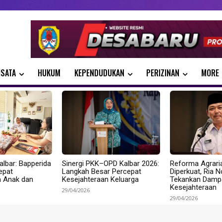
ISATA
HUKUM
KEPENDUDUKAN
PERIZINAN
MORE
albar: Bapperida
Sinergi PKK–OPD Kalbar 2026:
Reforma Agrari
epat
Langkah Besar Percepat
Diperkuat, Ria 
n Anak dan
Kesejahteraan Keluarga
Tekankan Dampa
Kesejahteraan
29/04/2026
29/04/2026