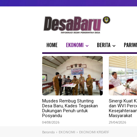
HOME
EKONOMI
BERITA
PARIW
Musdes Rembug Stunting
Sinergi Kuat K
Desa Baru, Kades Tegaskan
dan WVI Perc
Dukungan Penuh untuk
Kesejahteraa
Posyandu
Masyarakat
04/08/2026
29/04/2026
Beranda
EKONOMI
EKONOMI KREATIF