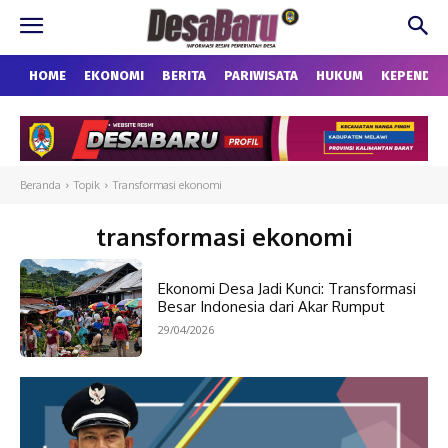
HOME
EKONOMI
BERITA
PARIWISATA
HUKUM
KEPENDU
Beranda
Topik
Transformasi ekonomi
transformasi ekonomi
Ekonomi Desa Jadi Kunci: Transformasi
Besar Indonesia dari Akar Rumput
29/04/2026