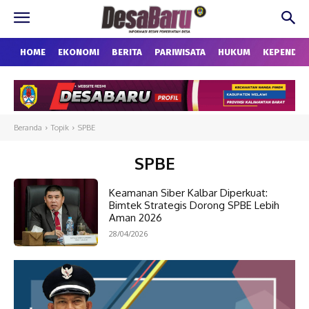
HOME
EKONOMI
BERITA
PARIWISATA
HUKUM
KEPENDU
Beranda
Topik
SPBE
SPBE
Keamanan Siber Kalbar Diperkuat:
Bimtek Strategis Dorong SPBE Lebih
Aman 2026
28/04/2026