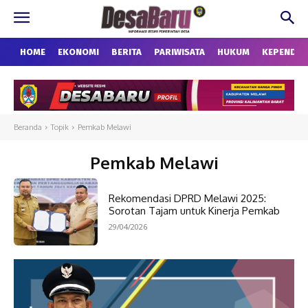
HOME
EKONOMI
BERITA
PARIWISATA
HUKUM
KEPENDU
Beranda
Topik
Pemkab Melawi
Pemkab Melawi
Rekomendasi DPRD Melawi 2025:
Sorotan Tajam untuk Kinerja Pemkab
29/04/2026