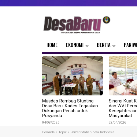
HOME
EKONOMI
BERITA
PARIW
Musdes Rembug Stunting
Sinergi Kuat K
Desa Baru, Kades Tegaskan
dan WVI Perc
Dukungan Penuh untuk
Kesejahteraa
Posyandu
Masyarakat
04/08/2026
29/04/2026
Beranda
Topik
Pemerintahan desa Indonesia