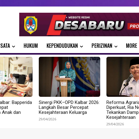
ISATA
HUKUM
KEPENDUDUKAN
PERIZINAN
MORE
albar: Bapperida
Sinergi PKK–OPD Kalbar 2026:
Reforma Agrari
epat
Langkah Besar Percepat
Diperkuat, Ria 
n Anak dan
Kesejahteraan Keluarga
Tekankan Dampa
Kesejahteraan
29/04/2026
29/04/2026