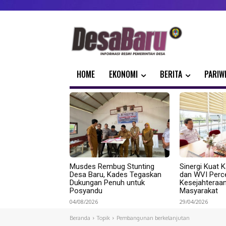
HOME
EKONOMI
BERITA
PARIW
Musdes Rembug Stunting
Sinergi Kuat K
Desa Baru, Kades Tegaskan
dan WVI Perc
Dukungan Penuh untuk
Kesejahteraa
Posyandu
Masyarakat
04/08/2026
29/04/2026
Beranda
Topik
Pembangunan berkelanjutan