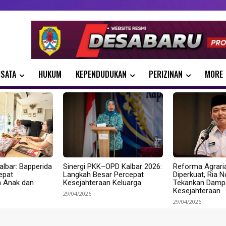
ISATA
HUKUM
KEPENDUDUKAN
PERIZINAN
MORE
albar: Bapperida
Sinergi PKK–OPD Kalbar 2026:
Reforma Agrari
epat
Langkah Besar Percepat
Diperkuat, Ria 
n Anak dan
Kesejahteraan Keluarga
Tekankan Dampa
Kesejahteraan
29/04/2026
29/04/2026