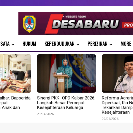
ISATA
HUKUM
KEPENDUDUKAN
PERIZINAN
MORE
albar: Bapperida
Sinergi PKK–OPD Kalbar 2026:
Reforma Agrari
epat
Langkah Besar Percepat
Diperkuat, Ria 
n Anak dan
Kesejahteraan Keluarga
Tekankan Dampa
Kesejahteraan
29/04/2026
29/04/2026