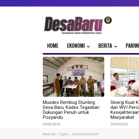
HOME
EKONOMI
BERITA
PARIW
Musdes Rembug Stunting
Sinergi Kuat K
Desa Baru, Kades Tegaskan
dan WVI Perc
Dukungan Penuh untuk
Kesejahteraa
Posyandu
Masyarakat
04/08/2026
29/04/2026
Beranda
Topik
Otonomi Daerah