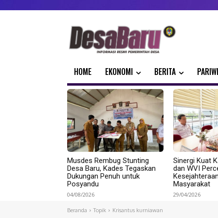
HOME
EKONOMI
BERITA
PARIW
Musdes Rembug Stunting
Sinergi Kuat K
Desa Baru, Kades Tegaskan
dan WVI Perc
Dukungan Penuh untuk
Kesejahteraa
Posyandu
Masyarakat
04/08/2026
29/04/2026
Beranda
Topik
Krisantus kurniawan