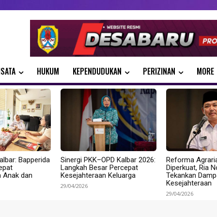
ISATA
HUKUM
KEPENDUDUKAN
PERIZINAN
MORE
albar: Bapperida
Sinergi PKK–OPD Kalbar 2026:
Reforma Agrari
epat
Langkah Besar Percepat
Diperkuat, Ria 
n Anak dan
Kesejahteraan Keluarga
Tekankan Dampa
Kesejahteraan
29/04/2026
29/04/2026