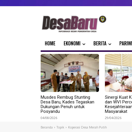
HOME
EKONOMI
BERITA
PARIW
Musdes Rembug Stunting
Sinergi Kuat K
Desa Baru, Kades Tegaskan
dan WVI Perc
Dukungan Penuh untuk
Kesejahteraa
Posyandu
Masyarakat
04/08/2026
29/04/2026
Beranda
Topik
Koperasi Desa Merah Putih