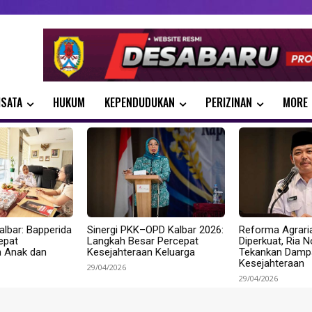
ISATA
HUKUM
KEPENDUDUKAN
PERIZINAN
MORE
albar: Bapperida
Sinergi PKK–OPD Kalbar 2026:
Reforma Agrari
epat
Langkah Besar Percepat
Diperkuat, Ria 
n Anak dan
Kesejahteraan Keluarga
Tekankan Dampa
Kesejahteraan
29/04/2026
29/04/2026