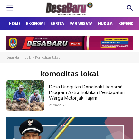
HOME
EKONOMI
BERITA
PARIWISATA
HUKUM
KEPENDU
Beranda
Topik
Komoditas lokal
komoditas lokal
Desa Unggulan Dongkrak Ekonomi!
Program Astra Buktikan Pendapatan
Warga Melonjak Tajam
29/04/2026