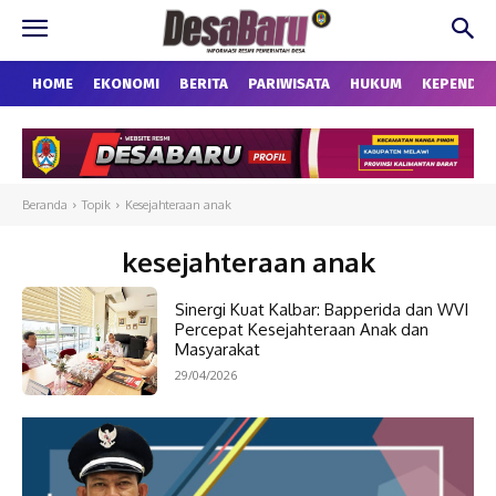
HOME
EKONOMI
BERITA
PARIWISATA
HUKUM
KEPENDU
Beranda
Topik
Kesejahteraan anak
kesejahteraan anak
Sinergi Kuat Kalbar: Bapperida dan WVI
Percepat Kesejahteraan Anak dan
Masyarakat
29/04/2026