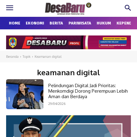
HOME
EKONOMI
BERITA
PARIWISATA
HUKUM
KEPENDU
Beranda
Topik
Keamanan digital
keamanan digital
Pelindungan Digital Jadi Prioritas:
Menkomdigi Dorong Perempuan Lebih
Aman dan Berdaya
29/04/2026