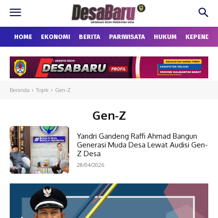
HOME
EKONOMI
BERITA
PARIWISATA
HUKUM
KEPENDU
Beranda
Topik
Gen-Z
Gen-Z
Yandri Gandeng Raffi Ahmad Bangun
Generasi Muda Desa Lewat Audisi Gen-
Z Desa
28/04/2026