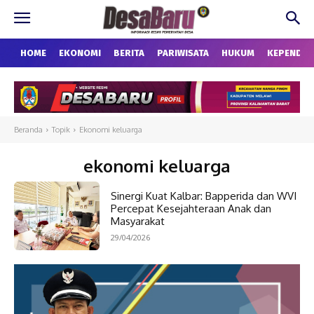
HOME
EKONOMI
BERITA
PARIWISATA
HUKUM
KEPENDU
Beranda
Topik
Ekonomi keluarga
ekonomi keluarga
Sinergi Kuat Kalbar: Bapperida dan WVI
Percepat Kesejahteraan Anak dan
Masyarakat
29/04/2026