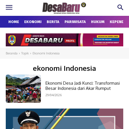
HOME
EKONOMI
BERITA
PARIWISATA
HUKUM
KEPENDU
Beranda
Topik
Ekonomi Indonesia
ekonomi Indonesia
Ekonomi Desa Jadi Kunci: Transformasi
Besar Indonesia dari Akar Rumput
29/04/2026