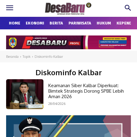
HOME
EKONOMI
BERITA
PARIWISATA
HUKUM
KEPENDU
Beranda
Topik
Diskominfo Kalbar
Diskominfo Kalbar
Keamanan Siber Kalbar Diperkuat:
Bimtek Strategis Dorong SPBE Lebih
Aman 2026
28/04/2026